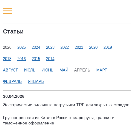
Новости РФ
Статьи
Городские новости
2026
2025
2024
2023
2022
2021
2020
2019
Новости компаний
2018
2016
2015
2014
Наши мероприятия
АВГУСТ
ИЮЛЬ
ИЮНЬ
МАЙ
АПРЕЛЬ
МАРТ
ФЕВРАЛЬ
ЯНВАРЬ
Статьи
30.04.2026
Электрические вилочные погрузчики TRF для закрытых складов
Грузоперевозки из Китая в Россию: маршруты, транзит и
таможенное оформление