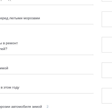
 перед лютыми морозами
ы в ремонт
лей?
зимой
 в этом году
оррозии автомобиля зимой
2