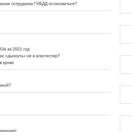
вание сотрудника ГИБДД остановиться?
За за 2021 год
ас «дыхнуть» не в алкотестер?
в крови
имой?
приходят