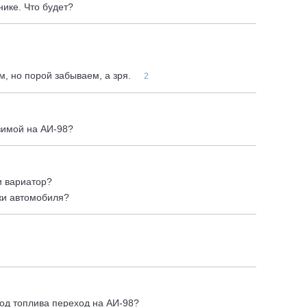
нике. Что будет?
, но порой забываем, а зря.
2
зимой на АИ-98?
и вариатор?
жи автомобиля?
од топлива переход на АИ-98?