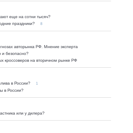
жают еще на сотни тысяч?
годние праздники?
8
огнозах авторынка РФ. Мнение эксперта
о и безопасно?
х кроссоверов на вторичном рынке РФ
плива в России?
1
ны в России?
частника или у дилера?