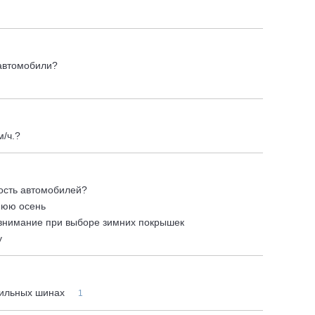
автомобили?
/ч.?
ость автомобилей?
нюю осень
ь внимание при выборе зимних покрышек
у
бильных шинах
1