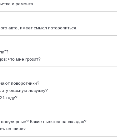
ьства и ремонта
ого авто, имеет смысл поторопиться.
ли"?
ов: что мне грозит?
чают поворотники?
ь эту опасную ловушку?
21 году?
 популярные? Какие пылятся на складах?
ить на шинах