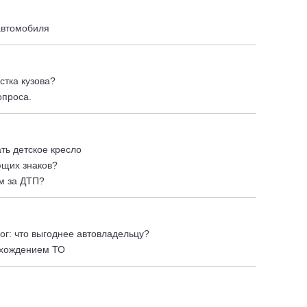
автомобиля
стка кузова?
опроса.
ть детское кресло
ющих знаков?
м за ДТП?
ог: что выгоднее автовладельцу?
охождением ТО