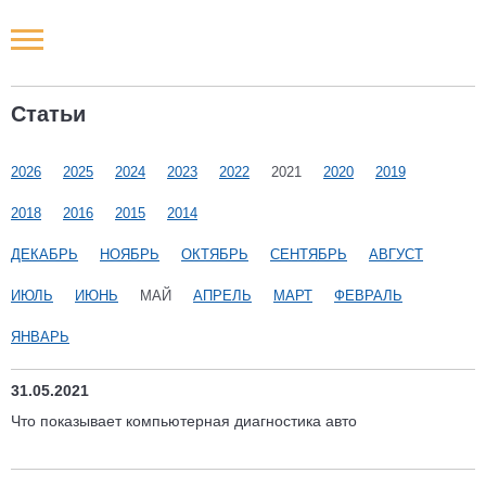
Новости РФ
Статьи
Городские новости
2026
2025
2024
2023
2022
2021
2020
2019
Новости компаний
2018
2016
2015
2014
Наши мероприятия
ДЕКАБРЬ
НОЯБРЬ
ОКТЯБРЬ
СЕНТЯБРЬ
АВГУСТ
ИЮЛЬ
ИЮНЬ
МАЙ
АПРЕЛЬ
МАРТ
ФЕВРАЛЬ
Статьи
ЯНВАРЬ
31.05.2021
Что показывает компьютерная диагностика авто