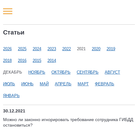
Новости РФ
Статьи
Городские новости
2026
2025
2024
2023
2022
2021
2020
2019
Новости компаний
2018
2016
2015
2014
Наши мероприятия
ДЕКАБРЬ
НОЯБРЬ
ОКТЯБРЬ
СЕНТЯБРЬ
АВГУСТ
ИЮЛЬ
ИЮНЬ
МАЙ
АПРЕЛЬ
МАРТ
ФЕВРАЛЬ
Статьи
ЯНВАРЬ
30.12.2021
Можно ли законно игнорировать требование сотрудника ГИБДД
остановиться?