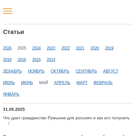
Новости РФ
Статьи
Городские новости
2026
2025
2024
2023
2022
2021
2020
2019
Новости компаний
2018
2016
2015
2014
Наши мероприятия
ДЕКАБРЬ
НОЯБРЬ
ОКТЯБРЬ
СЕНТЯБРЬ
АВГУСТ
ИЮЛЬ
ИЮНЬ
МАЙ
АПРЕЛЬ
МАРТ
ФЕВРАЛЬ
Статьи
ЯНВАРЬ
31.05.2025
Что дает гражданство Румынии для россиян и как его получить
2