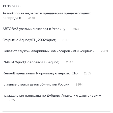
11.12.2006
Автообзор за неделю: в преддверии предновогодних
распродаж.
3475
АВТОВАЗ увеличил экспорт в Украину
2663
Открытие &quot;АТЦ-2002&quot;
3113
Совет от службы аварийных комиссаров «АСТ-сервис»
2903
РАЛЛИ &quot;Браслав-2006&quot;.
2847
Renault представил N-групповую версию Clio
2855
Главные страхи автомобилистов России
2864
Гражданская панихида по Дубцову Анатолию Дмитриевичу
3025