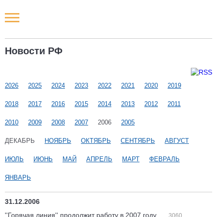
Новости РФ
Новости РФ
Городские новости
2026
Новости компаний
2025
2024
2023
2022
2021
2020
2019
2018
2017
2016
2015
2014
2013
2012
2011
Наши мероприятия
2010
2009
2008
2007
2006
2005
Статьи
ДЕКАБРЬ
НОЯБРЬ
ОКТЯБРЬ
СЕНТЯБРЬ
АВГУСТ
ИЮЛЬ
ИЮНЬ
МАЙ
АПРЕЛЬ
МАРТ
ФЕВРАЛЬ
ЯНВАРЬ
31.12.2006
''Горячая линия'' продолжит работу в 2007 году
3060