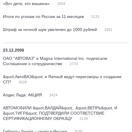
«Вот дети, это машина»
2909
Итоги по угонам по России за 11 месяцев
3133
Штраф за ночной шум увеличен до 1000 рублей
2891
23.12.2006
ОАО ''АВТОВАЗ'' и Magna International Inc. подписали
Соглашение о сотрудничестве
2770
&quot;АвтоВАЗ&quot; и Renault ведут переговоры о создании
СП?
3028
Алдис Лада: АКЦИЯ
3424
АВТОМОБИЛИ &quot;ВАЛДАЙ&quot;, &quot;ВЕПРЬ&quot; И
&quot;ТИГР&quot; ПОДТВЕРДИЛИ СООТВЕТСТВИЕ
СЕРТИФИКАЦИОННОМУ ОБРАЗЦУ
3139
Гибриды Toyota – скоро в России
3038