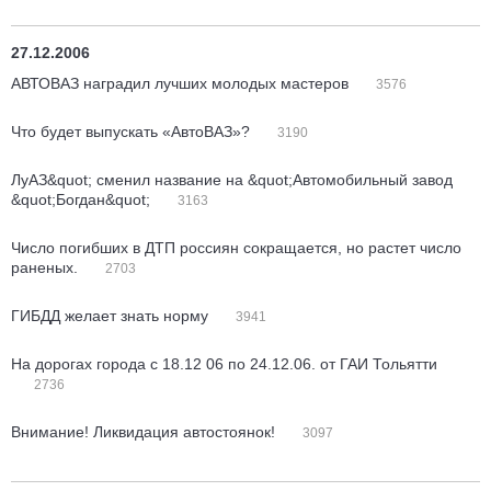
27.12.2006
АВТОВАЗ наградил лучших молодых мастеров
3576
Что будет выпускать «АвтоВАЗ»?
3190
ЛуАЗ&quot; сменил название на &quot;Автомобильный завод
&quot;Богдан&quot;
3163
Число погибших в ДТП россиян сокращается, но растет число
раненых.
2703
ГИБДД желает знать норму
3941
На дорогах города с 18.12 06 по 24.12.06. от ГАИ Тольятти
2736
Внимание! Ликвидация автостоянок!
3097