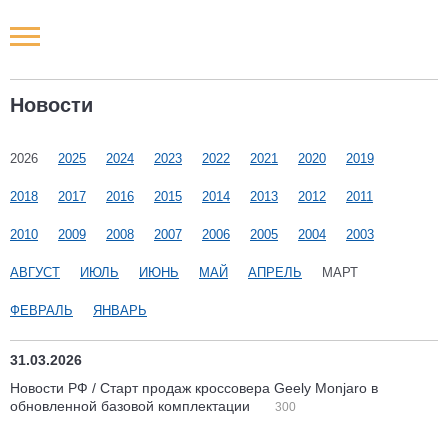
Новости РФ
Новости
Городские новости
2026
2025
2024
2023
2022
2021
2020
2019
Новости компаний
2018
2017
2016
2015
2014
2013
2012
2011
Наши мероприятия
2010
2009
2008
2007
2006
2005
2004
2003
АВГУСТ
ИЮЛЬ
ИЮНЬ
МАЙ
АПРЕЛЬ
МАРТ
Статьи
ФЕВРАЛЬ
ЯНВАРЬ
31.03.2026
Новости РФ / Cтарт продаж кроссовера Geely Monjaro в
обновленной базовой комплектации
300