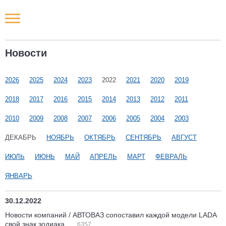
Новости РФ
Новости
Городские новости
2026
2025
2024
2023
2022
2021
2020
2019
Новости компаний
2018
2017
2016
2015
2014
2013
2012
2011
Наши мероприятия
2010
2009
2008
2007
2006
2005
2004
2003
ДЕКАБРЬ
НОЯБРЬ
ОКТЯБРЬ
СЕНТЯБРЬ
АВГУСТ
Статьи
ИЮЛЬ
ИЮНЬ
МАЙ
АПРЕЛЬ
МАРТ
ФЕВРАЛЬ
ЯНВАРЬ
30.12.2022
Новости компаний / АВТОВАЗ сопоставил каждой модели LADA
свой знак зодиака
6357