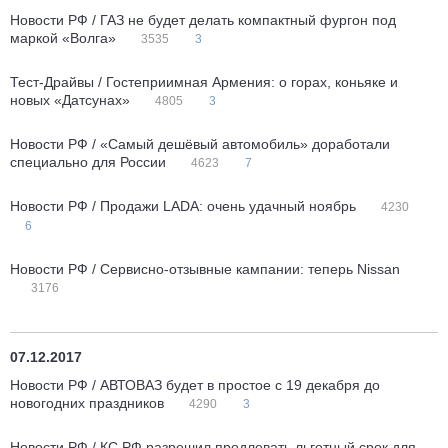
Новости РФ / ГАЗ не будет делать компактный фургон под
маркой «Волга»
3535
3
Тест-Драйвы / Гостеприимная Армения: о горах, коньяке и
новых «Датсунах»
4805
3
Новости РФ / «Самый дешёвый автомобиль» доработали
специально для России
4623
7
Новости РФ / Продажи LADA: очень удачный ноябрь
4230
6
Новости РФ / Сервисно-отзывные кампании: теперь Nissan
3176
07.12.2017
Новости РФ / АВТОВАЗ будет в простое с 19 декабря до
новогодних праздников
4290
3
Новости РФ / КС РФ разрешил продлевать льготный срок для