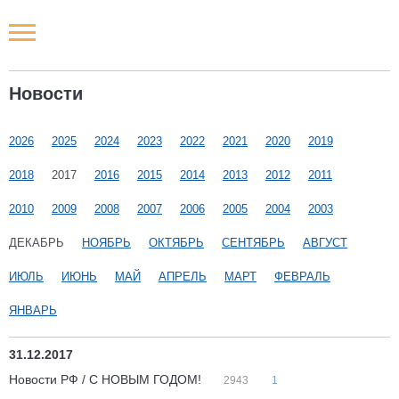
Новости РФ
Новости
Городские новости
2026
2025
2024
2023
2022
2021
2020
2019
Новости компаний
2018
2017
2016
2015
2014
2013
2012
2011
Наши мероприятия
2010
2009
2008
2007
2006
2005
2004
2003
ДЕКАБРЬ
НОЯБРЬ
ОКТЯБРЬ
СЕНТЯБРЬ
АВГУСТ
Статьи
ИЮЛЬ
ИЮНЬ
МАЙ
АПРЕЛЬ
МАРТ
ФЕВРАЛЬ
ЯНВАРЬ
31.12.2017
Новости РФ / С НОВЫМ ГОДОМ!
2943
1