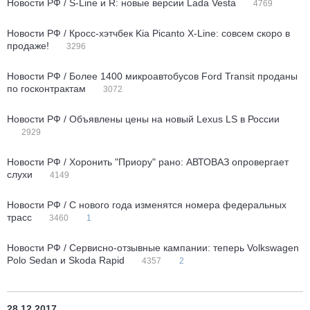
Новости РФ / S-Line и R: новые версии Lada Vesta
4769
Новости РФ / Кросс-хэтчбек Kia Picanto X-Line: совсем скоро в
продаже!
3296
Новости РФ / Более 1400 микроавтобусов Ford Transit проданы
по госконтрактам
3072
Новости РФ / Объявлены цены на новый Lexus LS в России
2929
Новости РФ / Хоронить "Приору" рано: АВТОВАЗ опровергает
слухи
4149
Новости РФ / С нового года изменятся номера федеральных
трасс
3460
1
Новости РФ / Сервисно-отзывные кампании: теперь Volkswagen
Polo Sedan и Skoda Rapid
4357
2
28.12.2017