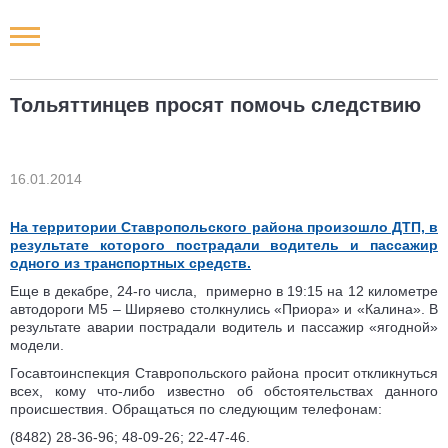
Новости РФ
Тольяттинцев просят помочь следствию
Городские новости
Новости компаний
16.01.2014
На территории Ставропольского района произошло ДТП, в
Наши мероприятия
результате которого пострадали водитель и пассажир
одного из транспортных средств.
Статьи
Еще в декабре, 24-го числа, примерно в 19:15 на 12 километре
автодороги М5 – Ширяево столкнулись «Приора» и «Калина». В
результате аварии пострадали водитель и пассажир «ягодной»
модели.
Госавтоинспекция Ставропольского района просит откликнуться
всех, кому что-либо известно об обстоятельствах данного
происшествия. Обращаться по следующим телефонам:
(8482) 28-36-96; 48-09-26; 22-47-46.