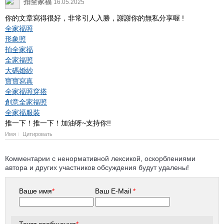
拍全家福
16.05.2025
你的文章寫得很好，非常引人入勝，謝謝你的無私分享喔 !
全家福照
形象照
拍全家福
全家福照
大碼婚紗
寶寶寫真
全家福照穿搭
創意全家福照
全家福服裝
推一下！推一下！加油呀~支持你!!
Имя
Цитировать
Комментарии с ненормативной лексикой, оскорблениями
автора и других участников обсуждения будут удалены!
Ваше имя
*
Ваш E-Mail
*