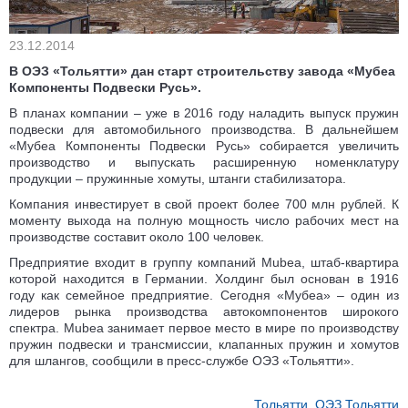
23.12.2014
В ОЭЗ «Тольятти» дан старт строительству завода «Мубеа
Компоненты Подвески Русь».
В планах компании – уже в 2016 году наладить выпуск пружин
подвески для автомобильного производства. В дальнейшем
«Мубеа Компоненты Подвески Русь» собирается увеличить
производство и выпускать расширенную номенклатуру
продукции – пружинные хомуты, штанги стабилизатора.
Компания инвестирует в свой проект более 700 млн рублей. К
моменту выхода на полную мощность число рабочих мест на
производстве составит около 100 человек.
Предприятие входит в группу компаний Mubea, штаб-квартира
которой находится в Германии. Холдинг был основан в 1916
году как семейное предприятие. Сегодня «Мубеа» – один из
лидеров рынка производства автокомпонентов широкого
спектра. Mubea занимает первое место в мире по производству
пружин подвески и трансмиссии, клапанных пружин и хомутов
для шлангов, сообщили в пресс-службе ОЭЗ «Тольятти».
Тольятти
,
ОЭЗ Тольятти