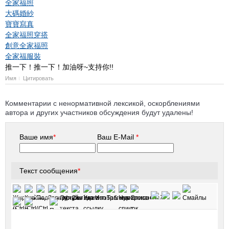
全家福照
大碼婚紗
寶寶寫真
全家福照穿搭
創意全家福照
全家福服裝
推一下！推一下！加油呀~支持你!!
Имя
Цитировать
Комментарии с ненормативной лексикой, оскорблениями
автора и других участников обсуждения будут удалены!
Ваше имя
*
Ваш E-Mail
*
Текст сообщения
*