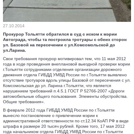
27.10.2014
Прокурор Тольятти обратился в суд с иском к мэрии
Автограда, чтобы та построила тротуары с обеих сторон
ул. Базовой на пересечении с ул.Комсомольской до
ул.Ларина.
Свои требования прокурор мотивировал тем, что 11 мая 2012
года в ходе проведения внеплановой выездной проверки мэрии
г.Тольятти сотрудниками отделения организации дорожного
движения отдела ГИБДД УМВД России по г.Тольятти выявлено
отсутствие тротуаров вдоль улицы Базовой от пересечения с ул.
Комсомольская до ул. Ларина г.Тольятти, что является
нарушением требований п.4.5.1 ГОСТ Р 52766-2007 «Дороги
автомобильные общего пользования. Элементы обустройства.
Общие требования».
В феврале 2012 года ГИБДД УМВД России по г.Тольятти
вынесло постановление о привлечении мэрии к
административной ответственности по ст.12.34 КоАП РФ в виде
штрафа в размере 20 тысяч рублей. Кроме того, 17 мая 2012
года начальником отдела ГИБДД УМВД России по г.Тольятти