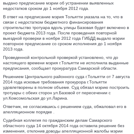
выдано предписание мэрии об устранении выявленных
недостатков сроком до 1 ноября 2012 года.
В ответ на предписание мэрия Тольятти указала на то, что в
связи с недостатком бюджетного финансирования
строительство тротуара вдоль улицы Базовая будет включено в
проект бюджета 2013 года. После проведения повторной
выездной проверки в ноябре 2012 года ГИБДД выдало мэрии
повторное предписание со сроком исполнения до 1 ноября
2013 года.
Проведенной контрольной проверкой установлено, что до
настоящего времени мэрия г.Тольятти не исполнила выданные
предписания, сообщает прокуратура Самарской области.
Решением Центрального районного суда г.Тольятти от 7 августа
2014 года исковые требования прокурора г.Тольятти
удовлетворены в полном объеме. Суд обязал мэрию построить
тротуары с обеих сторон ул.Базовой от пересечении с
ул.Комсомольская до ул.Ларина.
Ответчик, не согласившись с решением суда, обжаловал его в
апелляционном порядке .
Судебная коллегия по гражданским делам Самарского
областного суда 14 октября 2014 года оставила решение без
изменения, отклонив доводы апелляционной жалобы мэрии