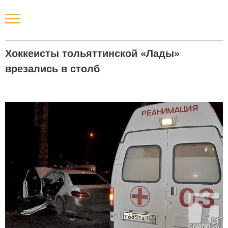
Новости РФ
Хоккеисты тольяттинской «Лады»
Городские новости
врезались в столб
Новости компаний
Наши мероприятия
Статьи