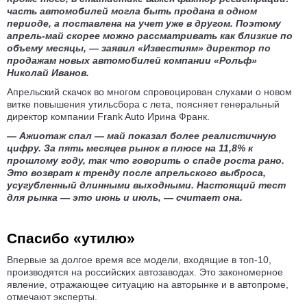
часть автомобилей могла быть продана в одном
периоде, а поставлена на учет уже в другом. Поэтому
апрель-май скорее можно рассматривать как близкие по
объему месяцы, — заявил «Известиям» директор по
продажам новых автомобилей компании «Рольф»
Николай Иванов.
Апрельский скачок во многом спровоцирован слухами о новом
витке повышения утильсбора с лета, поясняет генеральный
директор компании Frank Auto Ирина Франк.
— Ажиотаж спал — май показал более реалистичную
цифру. За пять месяцев рынок в плюсе на 11,8% к
прошлому году, так что говорить о спаде роста рано.
Это возврат к тренду после апрельского выброса,
усугубленный длинными выходными. Настоящий тест
для рынка — это июнь и июль, — считает она.
Спасибо «утилю»
Впервые за долгое время все модели, входящие в топ-10,
производятся на российских автозаводах. Это закономерное
явление, отражающее ситуацию на авторынке и в автопроме,
отмечают эксперты.