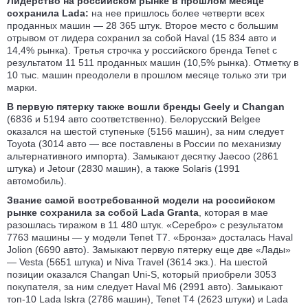
Лидерство на российском рынке в прошлом месяце
сохранила Lada:
на нее пришлось более четверти всех
проданных машин — 28 365 штук. Второе место с большим
отрывом от лидера сохранил за собой Haval (15 834 авто и
14,4% рынка). Третья строчка у российского бренда Tenet с
результатом 11 511 проданных машин (10,5% рынка). Отметку в
10 тыс. машин преодолели в прошлом месяце только эти три
марки.
В первую пятерку также вошли бренды Geely и Changan
(6836 и 5194 авто соответственно). Белорусский Belgee
оказался на шестой ступеньке (5156 машин), за ним следует
Toyota (3014 авто — все поставлены в России по механизму
альтернативного импорта). Замыкают десятку Jaecoo (2861
штука) и Jetour (2830 машин), а также Solaris (1991
автомобиль).
Звание самой востребованной модели на российском
рынке сохранила за собой Lada Granta
, которая в мае
разошлась тиражом в 11 480 штук. «Серебро» с результатом
7763 машины — у модели Tenet T7. «Бронза» досталась Haval
Jolion (6690 авто). Замыкают первую пятерку еще две «Лады»
— Vesta (5651 штука) и Niva Travel (3614 экз.). На шестой
позиции оказался Changan Uni-S, который приобрели 3053
покупателя, за ним следует Haval M6 (2991 авто). Замыкают
топ-10 Lada Iskra (2786 машин), Tenet T4 (2623 штуки) и Lada