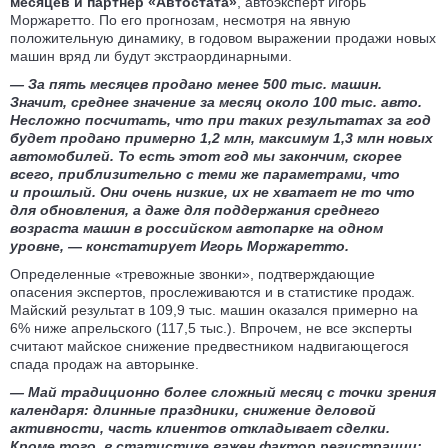
месяцев и партнер «Автостата»
, автоэксперт Игорь
Моржаретто. По его прогнозам, несмотря на явную
положительную динамику, в годовом выражении продажи новых
машин вряд ли будут экстраординарными.
— За пять месяцев продано менее 500 тыс. машин.
Значит, среднее значение за месяц около 100 тыс. авто.
Несложно посчитать, что при таких результатах за год
будет продано примерно 1,2 млн, максимум 1,3 млн новых
автомобилей. То есть этот год мы закончим, скорее
всего, приблизительно с теми же параметрами, что
и
прошлый
. Они очень низкие, их не хватает не то что
для обновления, а даже для поддержания среднего
возраста машин в российском автопарке на одном
уровне, — констатирует Игорь Моржаретто.
Определенные «тревожные звонки», подтверждающие
опасения экспертов, прослеживаются и в статистике продаж.
Майский результат в 109,9 тыс. машин оказался примерно на
6% ниже апрельского (117,5 тыс.). Впрочем, не все эксперты
считают майское снижение предвестником надвигающегося
спада продаж на авторынке.
— Май традиционно более сложный месяц с точки зрения
календаря: длинные праздники, снижение деловой
активности, часть клиентов откладывает сделки.
Кроме того, в статистике важен фактор регистрации: