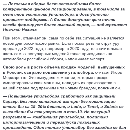
— Локальная сборка дает автомобилям более
конкурентное ценовое позиционирование, в том числе за
счет иной экономики утильсбора и доступности
программ поддержки. А более доступная цена почти
всегда формирует более высокий спрос, — подчеркивает
Николай Иванов.
При этом, отмечает он, сама по себе эта ситуация не является
новой для российского рынка. Если посмотреть на структуру
продаж до 2022 года, например, в 2020 году, то значительная
часть самых популярных моделей также приходилась на
автомобили российской сборки, напоминает эксперт.
Свою роль в росте объема продаж моделей, выпущенных
в России, сыграло повышение утильсбора,
считает Игорь
Моржаретто. Это вынудило компании, которые прежде
импортировали свои машины, наладить их производство в
нашей стране под прежним или новым брендом, пояснил он.
— Повышение утильсбора
сработало
как защитный
барьер. Без него китайский импорт без локализации
стоил бы на 15–20% дешевле, и Lada, и
Tenet
, и Solaris не
выглядели бы так уверенно в топ-10. Но текущий
результат — комбинация утильсбора, политики
импортозамещения и перезапуска локальных
производств. Один только утильсбор без заводов не дал