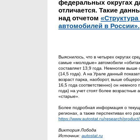
федеральных округах д
отличается. Такие данн
над отчетом
«Структура
автомобилей в России».
Выяснилось, что в четырех округах сре
самые «молодые» автомобили «обитают
составляет 13,9 года. Немногим выше 
(14,5 года). А на Урале данный показа
возраст парка, наоборот, выше общеро
16,5 года соответственно) он немного 
года) на учет стоят более возрастные 
«старые».
Более подробная информация о текуще
регионах, а также перспективах его ра
https://www.autostat.ru/research/product
Виктория Лобода
Источник:
autostat.ru