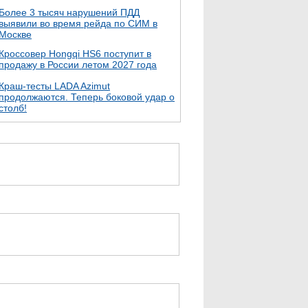
Более 3 тысяч нарушений ПДД
выявили во время рейда по СИМ в
Москве
Кроссовер Hongqi HS6 поступит в
продажу в России летом 2027 года
Краш-тесты LADA Azimut
продолжаются. Теперь боковой удар о
столб!