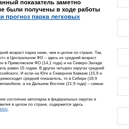
анный показатель заметно
ые были получены в ходе работы
 и прогноз парка легковых
дний возраст парка ниже, чем в целом по стране. Так,
» в Центральном ФО – здесь их средний возраст
он в Приволжском ФО (14,1 года) и на Северо-Западе
тель равен 15 годам. В других четырех округах средний
ссийского. И если на Юге и Северном Кавказе (15,9 и
превосходит средний показатель, то в Сибири (18,9
автомобили, а на Дальнем Востоке (21,9 года) – самые
м состоянии автопарка в федеральных округах и
звития в целом по стране, содержится здесь
/555/
.