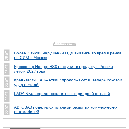
Все новости
Более 3 тысяч нарушений ПДД выявили во время рейда
25.07
по СИМ в Москве
Кроссовер Hongqi HS6 поступит в продажу в России
25.07
летом 2027 года
Краш-тесты LADA Azimut продолжаются. Теперь боковой
23.07
удар о столб!
LADA Niva Legend оснастят светодиодной оптикой
23.07
АВТОВАЗ поделился планами развития коммерческих
22.07
автомобилей