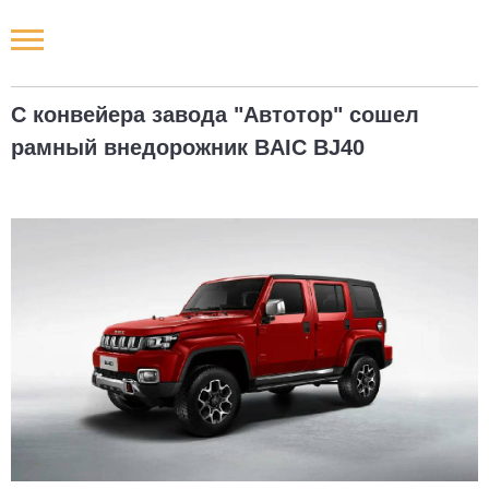
Новости РФ
С конвейера завода "Автотор" сошел
Городские новости
рамный внедорожник BAIC BJ40
Новости компаний
Наши мероприятия
Статьи