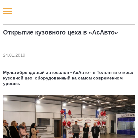
Новости РФ
Открытие кузовного цеха в «АсАвто»
Городские новости
Новости компаний
24.01.2019
Наши мероприятия
Мультибрендовый автосалон «АсАвто» в Тольятти открыл
кузовной цех, оборудованный на самом современном
уровне.
Статьи