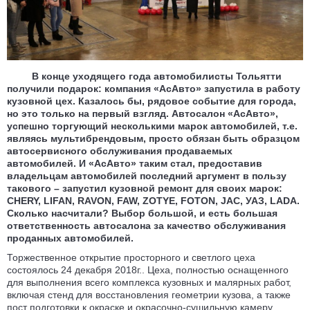
В конце уходящего года автомобилисты Тольятти
получили подарок: компания «АсАвто» запустила в работу
кузовной цех. Казалось бы, рядовое событие для города,
но это только на первый взгляд. Автосалон «АсАвто»,
успешно торгующий несколькими марок автомобилей, т.е.
являясь мультибрендовым, просто обязан быть образцом
автосервисного обслуживания продаваемых
автомобилей. И «АсАвто» таким стал, предоставив
владельцам автомобилей последний аргумент в пользу
такового – запустил кузовной ремонт для своих марок:
CHERY, LIFAN, RAVON, FAW, ZOTYE, FOTON, JAC, УАЗ, LADA.
Сколько насчитали? Выбор большой, и есть большая
ответственность автосалона за качество обслуживания
проданных автомобилей.
Торжественное открытие просторного и светлого цеха
состоялось 24 декабря 2018г.. Цеха, полностью оснащенного
для выполнения всего комплекса кузовных и малярных работ,
включая стенд для восстановления геометрии кузова, а также
пост подготовки к окраске и окрасочно-сушильную камеру