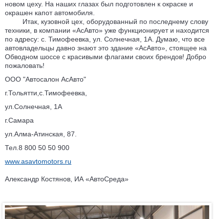
новом цеху. На наших глазах был подготовлен к окраске и
окрашен капот автомобиля.
Итак, кузовной цех, оборудованный по последнему слову
техники, в компании «АсАвто» уже функционирует и находится
по адресу: с. Тимофеевка, ул. Солнечная, 1А. Думаю, что все
автовладельцы давно знают это здание «АсАвто», стоящее на
Обводном шоссе с красивыми флагами своих брендов! Добро
пожаловать!
ООО "Автосалон АсАвто"
г.Тольятти,с.Тимофеевка,
ул.Солнечная, 1А
г.Самара
ул.Алма-Атинская, 87.
Тел.8 800 50 50 900
www.asavtomotors.ru
Александр Костянов, ИА «АвтоСреда»