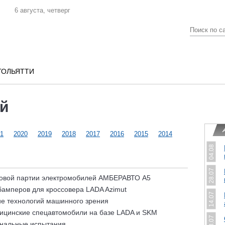
6 августа, четверг
ТОЛЬЯТТИ
й
1
2020
2019
2018
2017
2016
2015
2014
04.08
28.07
новой партии электромобилей АМБЕРАВТО А5
амперов для кроссовера LADA Azimut
14.07
е технологий машинного зрения
ицинские спецавтомобили на базе LADA и SKM
13.07
инальные испытания