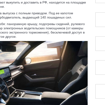
гают выкупить и доставить в РФ, находится на площадке
не.
да выпуска с полным приводом. Под ее капотом
урбодвигатель, выдающий 140 лошадиных сил.
себя: панорамную крышу, подогревы сидений, рулевого
ор электронных водительских помощников (от камеры
еского экстренного торможения), бесключевой доступ в
гое другое.