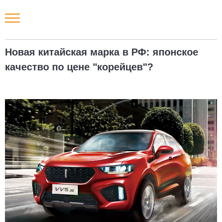
Новости РФ
Новая китайская марка в РФ: японское
Городские новости
качество по цене "корейцев"?
Новости компаний
Наши мероприятия
Статьи