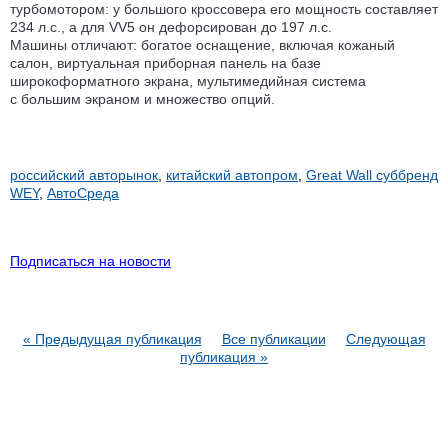
турбомотором: у большого кроссовера его мощность составляет
234 л.с., а для VV5 он дефорсирован до 197 л.с.
Машины отличают: богатое оснащение, включая кожаный
салон, виртуальная приборная панель на базе
широкоформатного экрана, мультимедийная система
с большим экраном и множество опций.
российский авторынок
,
китайский автопром
,
Great Wall суббренд
WEY
,
АвтоСреда
Подписаться на новости
« Предыдущая публикация
Все публикации
Следующая
публикация »