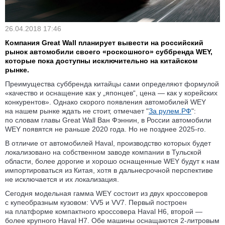
26.04.2018 17:46
Компания Great Wall планирует вывести на российский
рынок автомобили своего «роскошного» суббренда WEY,
которые пока доступны исключительно на китайском
рынке.
Преимущества суббренда китайцы сами определяют формулой
«качество и оснащение как у „японцев“, цена — как у корейских
конкурентов». Однако скорого появления автомобилей WEY
на нашем рынке ждать не стоит, отмечает "
За рулем.РФ
":
по словам главы Great Wall Ван Фэннин, в России автомобили
WEY появятся не раньше 2020 года. Но не позднее 2025-го.
В отличие от автомобилей Haval, производство которых будет
локализовано на собственном заводе компании в Тульской
области, более дорогие и хорошо оснащенные WEY будут к нам
импортироваться из Китая, хотя в дальнесрочной перспективе
не исключается и их локализация.
Сегодня модельная гамма WEY состоит из двух кроссоверов
с купеобразным кузовом: VV5 и VV7. Первый построен
на платформе компактного кроссовера Haval H6, второй —
более крупного Haval H7. Обе машины оснащаются 2-литровым