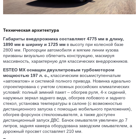
Техническая архитектура
Габариты внедорожника составляют 4775 мм в длину,
1890 мм в ширину и 1725 мм
в высоту при колесной базе
2800 мм. Пропорции автомобиля и мягкие линии кузова
призваны визуально облегчить конструкцию, маскируя
массивность, характерную для классических внедорожников.
ESTEO MX оснащен двухлитровым турбомотором
мощностью 197 л. с.,
классическим восьмиступенчатым
«автоматом» и системой полного привода. Новинка идеально
спроектирована с учетом сложных российских климатических
условий: полный зимний пакет – обогрев руля, 4‑х сидений,
наружных зеркал заднего вида, обогрев лобового и заднего
стекол, установка температуры в салоне (с возможностью
дистанционного запуска с помощью мобильного приложения),
обогрев форсунок стеклоомывателя, а также доступен
дистанционный запуск ДВС. Бачок омывателя увеличен до 7
литров, задняя камера оборудована заводским омывателем, а
дорожный просвет составляет 210 мм.