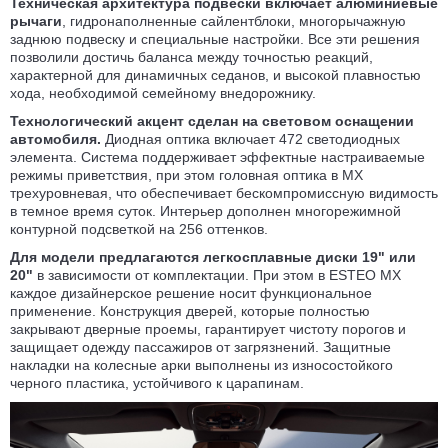
Техническая архитектура подвески включает алюминиевые
рычаги
, гидронаполненные сайлентблоки, многорычажную
заднюю подвеску и специальные настройки. Все эти решения
позволили достичь баланса между точностью реакций,
характерной для динамичных седанов, и высокой плавностью
хода, необходимой семейному внедорожнику.
Технологический акцент сделан на световом оснащении
автомобиля.
Диодная оптика включает 472 светодиодных
элемента. Система поддерживает эффектные настраиваемые
режимы приветствия, при этом головная оптика в MX
трехуровневая, что обеспечивает бескомпромиссную видимость
в темное время суток. Интерьер дополнен многорежимной
контурной подсветкой на 256 оттенков.
Для модели предлагаются легкосплавные диски 19" или
20"
в зависимости от комплектации. При этом в ESTEO MX
каждое дизайнерское решение носит функциональное
применение. Конструкция дверей, которые полностью
закрывают дверные проемы, гарантирует чистоту порогов и
защищает одежду пассажиров от загрязнений. Защитные
накладки на колесные арки выполнены из износостойкого
черного пластика, устойчивого к царапинам.