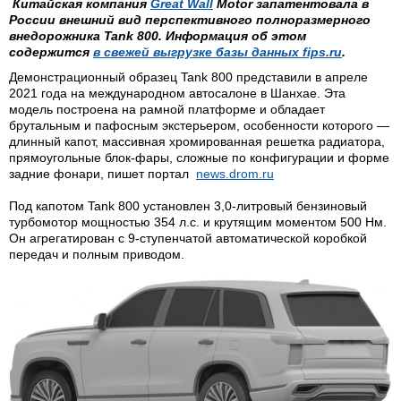
Китайская компания
Great Wall
Motor запатентовала в
России внешний вид перспективного полноразмерного
внедорожника Tank 800. Информация об этом
содержится
в свежей выгрузке базы данных fips.ru
.
Демонстрационный образец Tank 800 представили в апреле
2021 года на международном автосалоне в Шанхае. Эта
модель построена на рамной платформе и обладает
брутальным и пафосным экстерьером, особенности которого —
длинный капот, массивная хромированная решетка радиатора,
прямоугольные блок-фары, сложные по конфигурации и форме
задние фонари, пишет портал
news.drom.ru
Под капотом Tank 800 установлен 3,0-литровый бензиновый
турбомотор мощностью 354 л.с. и крутящим моментом 500 Нм.
Он агрегатирован с 9-ступенчатой автоматической коробкой
передач и полным приводом.