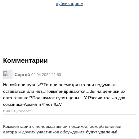
публикация »
Комментарии
Сергей
02.04.2022 21:53
На кой они нужны!?То-они посмотрят,то-они подумают
оставаться или нет...Повыпендриваются...Вы на ценники их
авто гляньте!?Под шумок лупят цены....У России только два
союзника-Армия и Флот!!!ZV
Имя
Цитировать
Комментарии с ненормативной лексикой, оскорблениями
автора и других участников обсуждения будут удалены!