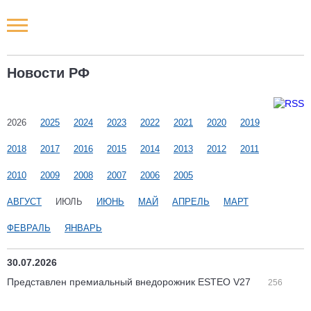
Новости РФ
Новости РФ
Городские новости
2026
Новости компаний
2025
2024
2023
2022
2021
2020
2019
2018
2017
2016
2015
2014
2013
2012
2011
Наши мероприятия
2010
2009
2008
2007
2006
2005
Статьи
АВГУСТ
ИЮЛЬ
ИЮНЬ
МАЙ
АПРЕЛЬ
МАРТ
ФЕВРАЛЬ
ЯНВАРЬ
30.07.2026
Представлен премиальный внедорожник ESTEO V27
256